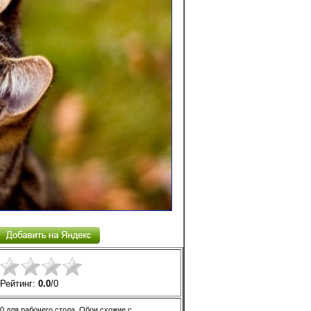
Рейтинг:
0.0
/
0
 для рабочего стола. Обои схожие с