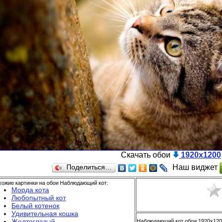
Скачать обои
1920x1200
Наш виджет
Поделиться…
хожие картинки на обои Наблюдающий кот:
Морда кота
Любопытный кот
Белый котенок
Удивительная кошка
Желтоглазый
Наблюдающий кот обои 1920x1200