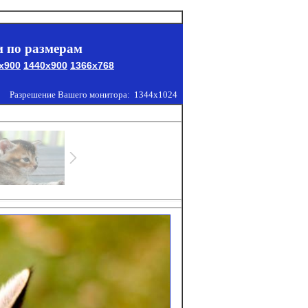
 по размерам
x900
1440x900
1366x768
Разрешение Вашего монитора:
1344x1024