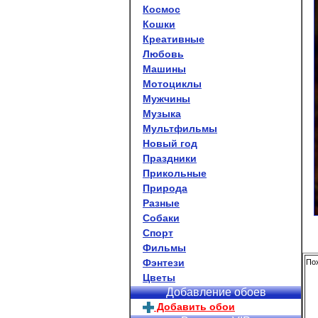
Космос
Кошки
Креативные
Любовь
Машины
Мотоциклы
Мужчины
Музыка
Мультфильмы
Новый год
Праздники
Прикольные
Природа
Разные
Собаки
Спорт
Фильмы
Фэнтези
По
Цветы
Добавление обоев
Добавить обои