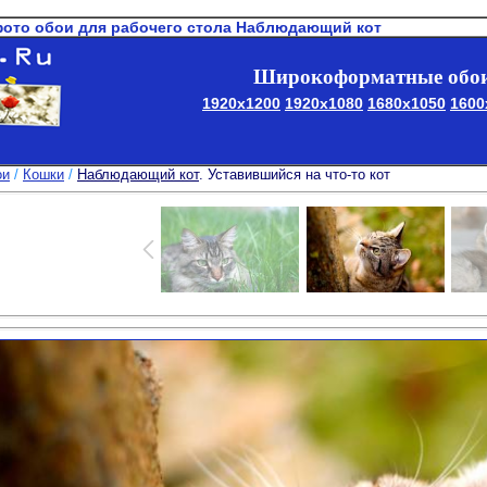
фото обои для рабочего стола Наблюдающий кот
Широкоформатные обои
1920x1200
1920x1080
1680x1050
1600
ои
/
Кошки
/
Наблюдающий кот
. Уставившийся на что-то кот