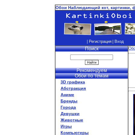
Обои Наблюдающий кот, картинки, 
| Регистрация
| Вход
Поиск
Об
Рекомендуем
Обои по темам
3D графика
Абстракция
Аниме
Бренды
Города
Девушки
Животные
Игры
Компьютеры