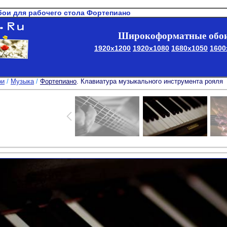
бои для рабочего стола Фортепиано
Широкоформатные обои
1920x1200
1920x1080
1680x1050
1600
ои
/
Музыка
/
Фортепиано
. Клавиатура музыкального инструмента рояля