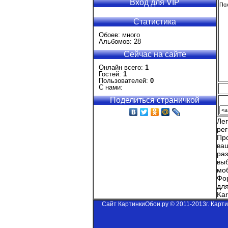
Вход для VIP
Пох
Статистика
Обоев: много
Альбомов: 28
Сейчас на сайте
Онлайн всего:
1
Гостей:
1
Пользователей:
0
С нами:
Поделиться страничкой
Ле
ре
Пр
ва
ра
вы
мо
Фор
дл
Kar
Сайт КартинкиОбои.ру © 2011-2013г. Карт