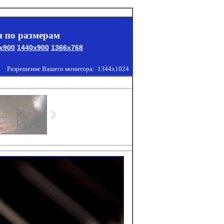
 по размерам
x900
1440x900
1366x768
Разрешение Вашего монитора:
1344x1024