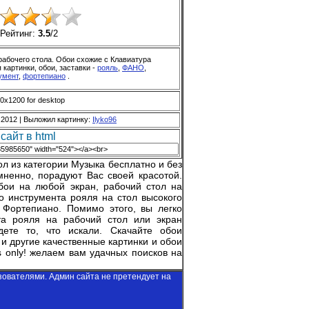
Рейтинг:
3.5
/
2
рабочего стола. Обои схожие с Клавиатура
картинки, обои, заставки -
рояль
,
ФАНО
,
умент
,
фортепиано
.
00x1200 for desktop
.2012 |
Выложил картинку
:
Ilyko96
сайт в html
л из категории Музыка бесплатно и без
ненно, порадуют Вас своей красотой.
бои на любой экран, рабочий стол на
о инструмента рояля на стол высокого
 Фортепиано. Помимо этого, вы легко
та рояля на рабочий стол или экран
ете то, что искали. Скачайте обои
 и другие качественные картинки и обои
 only!
желаем вам удачных поисков на
зователями. Админ сайта не претендует на