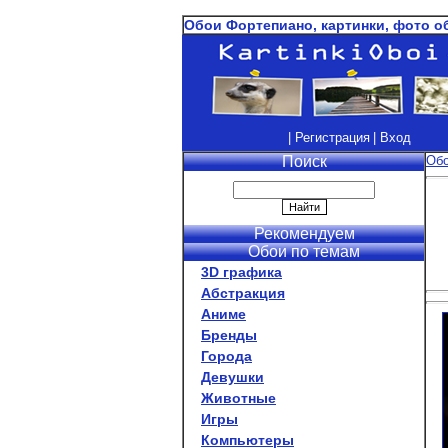
Обои Фортепиано, картинки, фото о
| Регистрация
| Вход
Поиск
Об
Рекомендуем
Обои по темам
3D графика
Абстракция
Аниме
Бренды
Города
Девушки
Животные
Игры
Компьютеры