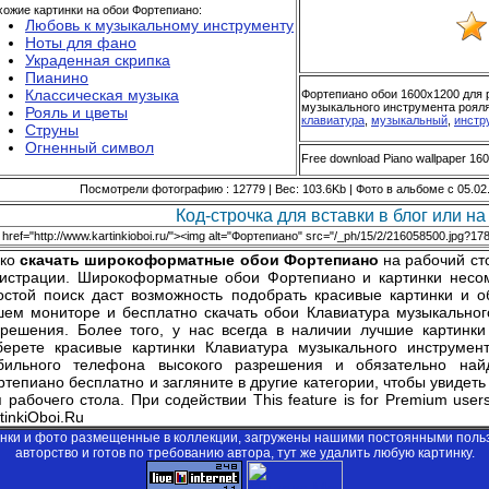
ожие картинки на обои Фортепиано:
Любовь к музыкальному инструменту
Ноты для фано
Украденная скрипка
Пианино
Классическая музыка
Фортепиано обои 1600x1200 для 
музыкального инструмента рояля 
Рояль и цветы
клавиатура
,
музыкальный
,
инстр
Струны
Огненный символ
Free download Piano wallpaper 16
Посмотрели фотографию : 12779 | Вес: 103.6Kb | Фото в альбоме с 05.02
Код-строчка для вставки в блог или на 
гко
скачать широкоформатные обои Фортепиано
на рабочий сто
гистрации. Широкоформатные обои Фортепиано и картинки несом
остой поиск даст возможность подобрать красивые картинки и о
шем мониторе и бесплатно скачать обои Клавиатура музыкальног
зрешения. Более того, у нас всегда в наличии лучшие картинки
берете красивые картинки Клавиатура музыкального инструмен
бильного телефона высокого разрешения и обязательно найд
тепиано бесплатно и загляните в другие категории, чтобы увидеть
я рабочего стола. При содействии
This feature is for Premium users
tinkiOboi.Ru
инки и фото размещенные в коллекции, загружены нашими постоянными поль
авторство и готов по требованию автора, тут же удалить любую картинку.