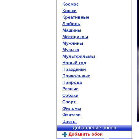
Космос
Кошки
Креативные
Любовь
Машины
Мотоциклы
Мужчины
Музыка
Мультфильмы
Новый год
Праздники
Прикольные
Природа
Разные
Собаки
Спорт
Фильмы
Фэнтези
Цветы
Добавление обоев
Добавить обои