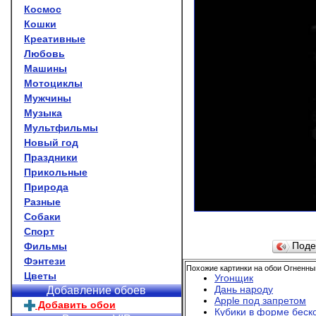
Космос
Кошки
Креативные
Любовь
Машины
Мотоциклы
Мужчины
Музыка
Мультфильмы
Новый год
Праздники
Прикольные
Природа
Разные
Собаки
Спорт
Фильмы
Поде
Фэнтези
Похожие картинки на обои Огненны
Цветы
Угонщик
Дань народу
Добавление обоев
Аpple под запретом
Добавить обои
Кубики в форме беск