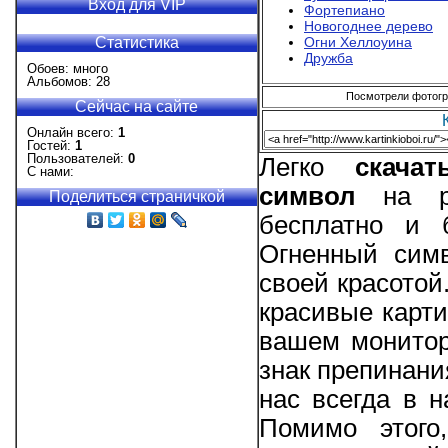
Вход для VIP
Фортепиано
Новогоднее дерево
Статистика
Огни Хеллоуина
Дружба
Обоев: много
Альбомов: 28
Посмотрели фотогра
Сейчас на сайте
Онлайн всего:
1
Гостей:
1
Пользователей:
0
Легко
скача
С нами:
символ
на ра
Поделиться страничкой
бесплатно и 
Огненный симв
своей красотой
красивые карти
вашем монитор
знак препинани
нас всегда в 
Помимо этого