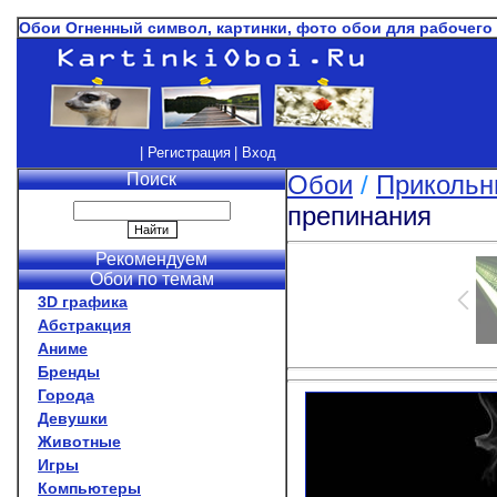
Обои Огненный символ, картинки, фото обои для рабочего
| Регистрация
| Вход
Поиск
Обои
/
Прикольн
препинания
Рекомендуем
Обои по темам
3D графика
Абстракция
Аниме
Бренды
Города
Девушки
Животные
Игры
Компьютеры