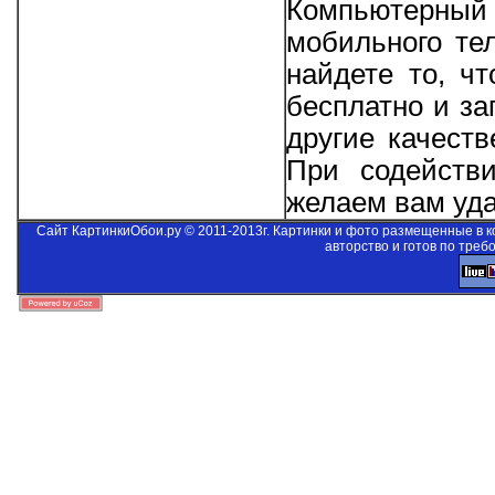
Компьютерный 
мобильного те
найдете то, ч
бесплатно и за
другие качеств
При содейст
желаем вам уда
Сайт КартинкиОбои.ру © 2011-2013г. Картинки и фото размещенные в 
авторство и готов по треб