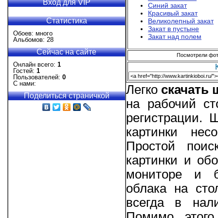
Вход для VIP
Синий закат
Красивый закат
Статистика
Великолепный закат
Закат в пустыне
Обоев: много
Закат над полем
Альбомов: 28
Сейчас на сайте
Посмотрели фото
Онлайн всего:
1
Гостей:
1
Пользователей:
0
С нами:
Легко
скачать
Поделиться страничкой
на рабочий ст
регистрации. 
картинки нес
Простой поис
картинки и об
мониторе и б
облака на сто
всегда в нал
Помимо этого