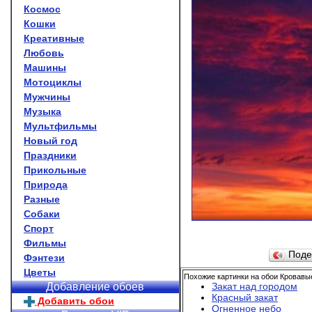
Космос
Кошки
Креативные
Любовь
Машины
Мотоциклы
Мужчины
Музыка
Мультфильмы
Новый год
Праздники
Прикольные
Природа
Разные
Собаки
Спорт
Фильмы
Поде
Фэнтези
Цветы
Похожие картинки на обои Кровавы
Закат над городом
Добавление обоев
Красный закат
Добавить обои
Огненное небо