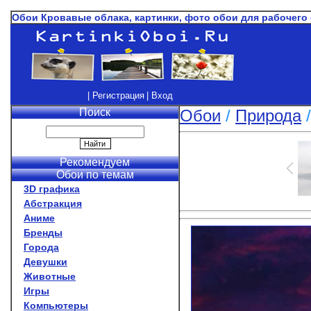
Обои Кровавые облака, картинки, фото обои для рабочего
| Регистрация
| Вход
Поиск
Обои
/
Природа
Рекомендуем
Обои по темам
3D графика
Абстракция
Аниме
Бренды
Города
Девушки
Животные
Игры
Компьютеры