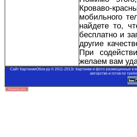
Кроваво-крас
мобильного те
найдете то, ч
бесплатно и за
другие качеств
При содейст
желаем вам уда
Сайт КартинкиОбои.ру © 2011-2013г. Картинки и фото размещенные в 
авторство и готов по треб