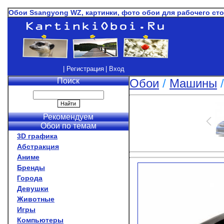
Обои Ssangyong WZ, картинки, фото обои для рабочего ст
| Регистрация
| Вход
Поиск
Обои
/
Машины
Рекомендуем
Обои по темам
3D графика
Абстракция
Аниме
Бренды
Города
Девушки
Животные
Игры
Компьютеры