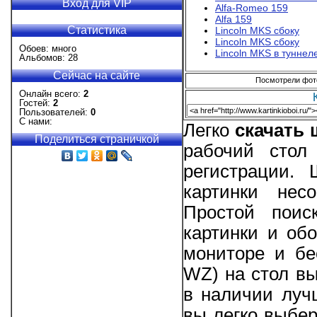
Вход для VIP
Alfa-Romeo 159
Alfa 159
Статистика
Lincoln MKS сбоку
Lincoln MKS сбоку
Обоев: много
Lincoln MKS в туннел
Альбомов: 28
Сейчас на сайте
Посмотрели фотог
Онлайн всего:
2
Гостей:
2
Пользователей:
0
С нами:
Легко
скачать
Поделиться страничкой
рабочий стол
регистрации.
картинки нес
Простой поис
картинки и об
мониторе и бе
WZ) на стол вы
в наличии луч
вы легко выбер