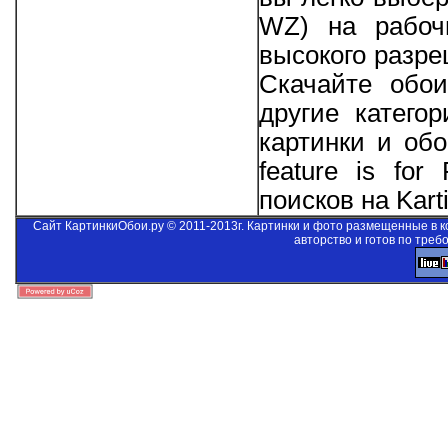
WZ) на рабоч
высокого разре
Скачайте обо
другие катего
картинки и об
feature is for
поисков на Kart
Сайт КартинкиОбои.ру © 2011-2013г. Картинки и фото размещенные в 
авторство и готов по треб