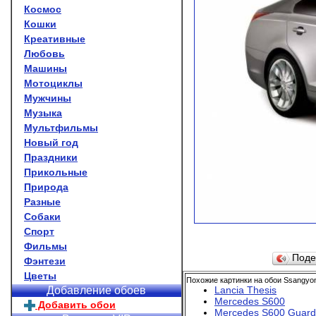
Космос
Кошки
Креативные
Любовь
Машины
Мотоциклы
Мужчины
Музыка
Мультфильмы
Новый год
Праздники
Прикольные
Природа
Разные
Собаки
Спорт
Фильмы
Поде
Фэнтези
Цветы
Похожие картинки на обои Ssangyo
Lancia Thesis
Добавление обоев
Mercedes S600
Добавить обои
Mercedes S600 Guard